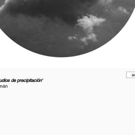
a
udios de precipitación'
rmán