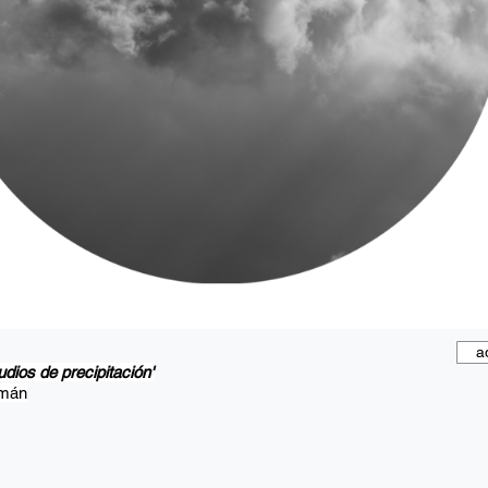
a
udios de precipitación'
rmán